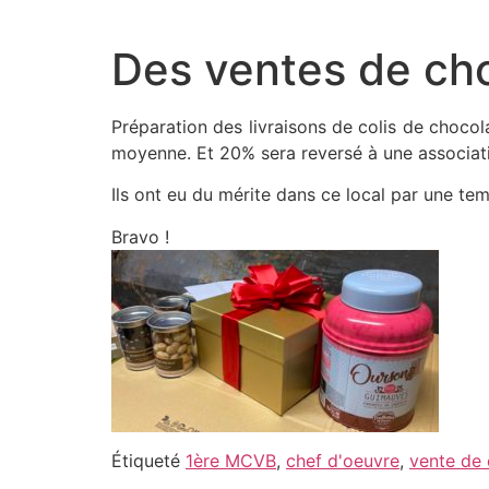
Aller
au
Des ventes de cho
contenu
Préparation des livraisons de colis de choco
moyenne. Et 20% sera reversé à une associati
Ils ont eu du mérite dans ce local par une te
Bravo !
Étiqueté
1ère MCVB
,
chef d'oeuvre
,
vente de 