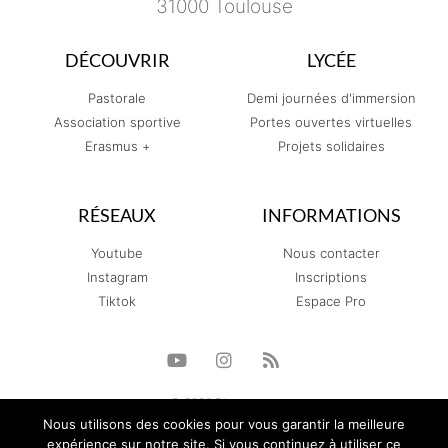
31000 Toulouse
DÉCOUVRIR
LYCÉE
Pastorale
Demi journées d'immersion
Association sportive
Portes ouvertes virtuelles
Erasmus +
Projets solidaires
RÉSEAUX
INFORMATIONS
Youtube
Nous contacter
Instagram
Inscriptions
Tiktok
Espace Pro
© 2022 Diagramme
Nous utilisons des cookies pour vous garantir la meilleure
expérience sur notre site. Si vous continuez à utiliser ce