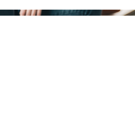
Poursuite d’études
Le titulaire du baccalauréat professionn
technique suffisant pour entrer dans la vie
:
rs et le tuteur
BTS Commerce International
BTS Management des Unités Comme
BTS Négociation et Relation Client 
ratiques
BTS Assistant de Gestion PME, PMI
 et fidélisation
Université
alités
pres aux
résentant,