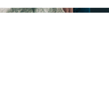
Formation en entreprise
Périodes de formation en milieu professionnel :
Possibilité de stage à l’étranger
22 semaines réparties sur les 3 années
* Le suivi de l’élève est assuré par l’équipe des professeu
des élèves
Ces périodes de formation apportent l’expérience des p
professionnelles dans les pôles: prospection, vente, suivi
de la clientèle et permettent également d’acquérir les qu
relationnelles et les comportements professionnels pro
exigences de l’emploi.
Métiers visés :
prospecteur, télévendeur / vendeur / rep
vendeur conseil / marchandiseur