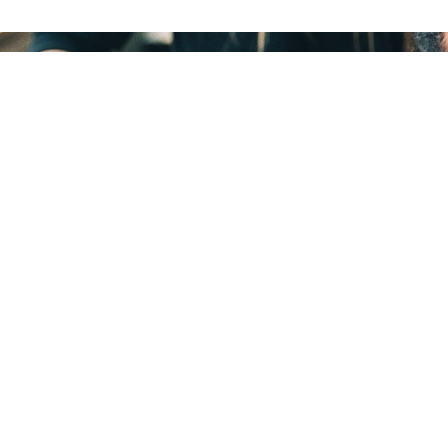
el possède un bagage
 active. Il peut aussi intégrer
rciales (MUC)
(NRC)