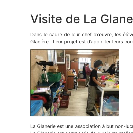
Aller
au
Visite de La Glane
contenu
Dans le cadre de leur chef d’œuvre, les élèv
Glacière. Leur projet est d’apporter leurs co
La Glanerie est une association à but non-lucr