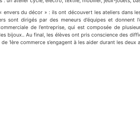
 un atelier cycle, électro, textile, mobilier, jeux-jouets, ba
’ « envers du décor » : ils ont découvert les ateliers dans le
iers sont dirigés par des meneurs d’équipes et donnent l
 commerciale de l’entreprise, qui est composée de plusieur
s, les bijoux.. Au final, les élèves ont pris conscience des di
es de 1ère commerce s’engagent à les aider durant les deux a