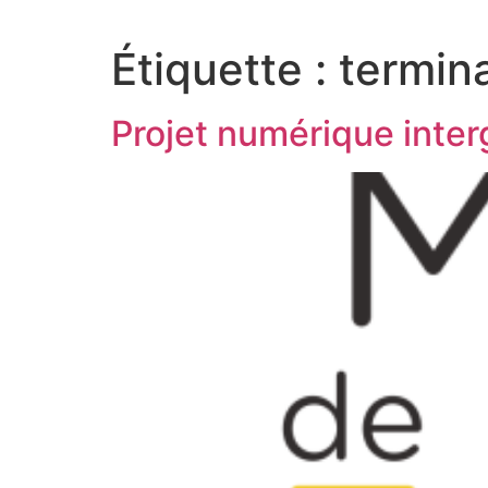
Aller
au
Étiquette :
termina
contenu
Projet numérique inter