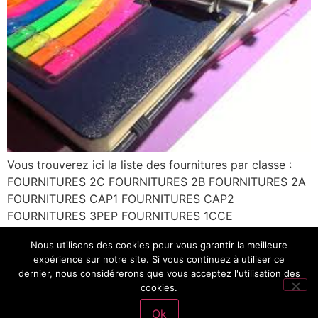
Vous trouverez ici la liste des fournitures par classe :
FOURNITURES 2C FOURNITURES 2B FOURNITURES 2A
FOURNITURES CAP1 FOURNITURES CAP2
FOURNITURES 3PEP FOURNITURES 1CCE
FOURNITURES 1GA ARCU FOURNITURES 1VTE
Nous utilisons des cookies pour vous garantir la meilleure
FOURNITURES TCCE FOURNITURES TGA ARCU
expérience sur notre site. Si vous continuez à utiliser ce
FOURNITURES TVTE FOURNITURES CCE UN UN
dernier, nous considérerons que vous acceptez l'utilisation des
FOURNITURES MICRO LYCEE FOURNITURES BTS1 ET 2
cookies.
Ok