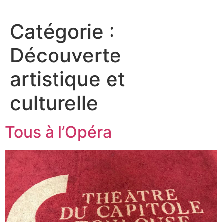
Aller
au
Catégorie :
contenu
Découverte
artistique et
culturelle
Tous à l’Opéra