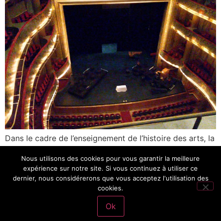
Dans le cadre de l’enseignement de l’histoire des arts, la
classe de CAP1 s’est rendue au Théâtre du Capitole.
Nous utilisons des cookies pour vous garantir la meilleure
Cette visite s’inscrit dans un projet mené tout au long
expérience sur notre site. Si vous continuez à utiliser ce
de l’année dont le principal objectif est de susciter
dernier, nous considérerons que vous acceptez l'utilisation des
l’intérêt et la curiosité des élèves envers le domaine
cookies.
artistique et culturel. Il s’agit également pour […]
Ok